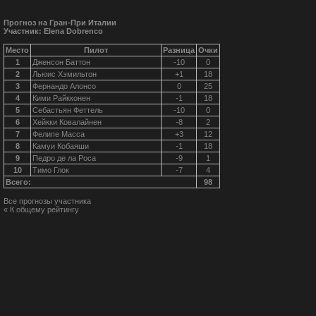
Прогноз на Гран-При Италии
Участник: Elena Dobrenco
Место
Пилот
Разница
Очки
1
Дженсон Баттон
-10
0
2
Льюис Хэмильтон
+1
18
3
Фернандо Алонсо
0
25
4
Кими Райкконен
-1
18
5
Себастьян Феттель
-10
0
6
Хейкки Ковалайнен
-8
2
7
Фелипе Масса
+3
12
8
Камуи Кобаяши
-1
18
9
Педро де ла Роса
-9
1
10
Тимо Глок
-7
4
Всего:
98
Все прогнозы участника
« К общему рейтингу