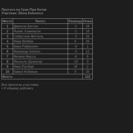
Прогноз на Гран-При Китая
Участник: Elena Dobrenco
Место
Пилот
Разница
Очки
1
Дженсон Баттон
-1
18
2
Льюис Хэмильтон
-1
18
3
Себастьян Феттель
-2
15
4
Марк Веббер
0
25
5
Кими Райкконен
-9
1
6
Фернандо Алонсо
-3
12
7
Фелипе Масса
-6
6
8
Михаэль Шумахер
-10
0
9
Нико Росберг
+8
2
10
Камуи Кобаяши
0
25
Всего:
122
Все прогнозы участника
« К общему рейтингу