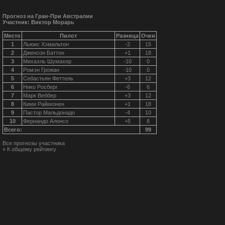
Прогноз на Гран-При Австралии
Участник: Виктор Морарь
Место
Пилот
Разница
Очки
1
Льюис Хэмильтон
-2
15
2
Дженсон Баттон
+1
18
3
Михаэль Шумахер
-10
0
4
Ромэн Грожан
-10
0
5
Себастьян Феттель
+3
12
6
Нико Росберг
-6
6
7
Марк Веббер
+3
12
8
Кими Райкконен
+1
18
9
Пастор Мальдонадо
-4
10
10
Фернандо Алонсо
+5
8
Всего:
99
Все прогнозы участника
« К общему рейтингу