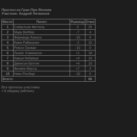
Прогноз на Гран-При Японии
Участник: Андрей Литвинов
Место
Пилот
Разница
Очки
1
Себастьян Феттель
0
25
2
Марк Веббер
-7
4
3
Фернандо Алонсо
-10
0
4
Кими Райкконен
-2
15
5
Ромэн Грожан
-10
0
6
Льюис Хэмильтон
+1
18
7
Камуи Кобаяши
+4
10
8
Дженсон Баттон
+4
10
9
Фелипе Масса
+7
4
10
Нико Росберг
-10
0
Всего:
86
Все прогнозы участника
« К общему рейтингу