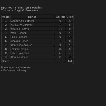
Прогноз на Гран-При Бахрейна
Участник: Андрей Литвинов
Место
Пилот
Разница
Очки
1
Себастьян Феттель
0
25
2
Льюис Хэмильтон
-6
6
3
Дженсон Баттон
-10
0
4
Марк Веббер
0
25
5
Нико Росберг
0
25
6
Серхио Перес
-5
8
7
Фернандо Алонсо
0
25
8
Ромэн Грожан
+5
8
9
Кими Райкконен
+7
4
10
Фелипе Масса
+1
18
Всего:
144
Все прогнозы участника
« К общему рейтингу