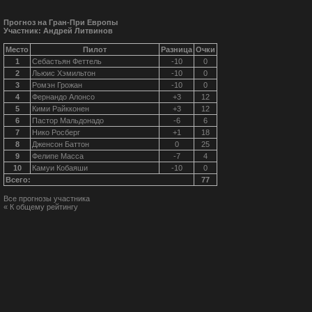
Прогноз на Гран-При Европы
Участник: Андрей Литвинов
Место
Пилот
Разница
Очки
1
Себастьян Феттель
-10
0
2
Льюис Хэмильтон
-10
0
3
Ромэн Грожан
-10
0
4
Фернандо Алонсо
+3
12
5
Кими Райкконен
+3
12
6
Пастор Мальдонадо
-6
6
7
Нико Росберг
+1
18
8
Дженсон Баттон
0
25
9
Фелипе Масса
-7
4
10
Камуи Кобаяши
-10
0
Всего:
77
Все прогнозы участника
« К общему рейтингу