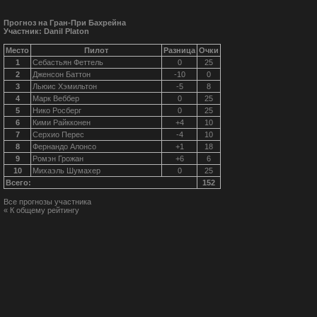
Прогноз на Гран-При Бахрейна
Участник: Danil Platon
Место
Пилот
Разница
Очки
1
Себастьян Феттель
0
25
2
Дженсон Баттон
-10
0
3
Льюис Хэмильтон
-5
8
4
Марк Веббер
0
25
5
Нико Росберг
0
25
6
Кими Райкконен
+4
10
7
Серхио Перес
-4
10
8
Фернандо Алонсо
+1
18
9
Ромэн Грожан
+6
6
10
Михаэль Шумахер
0
25
Всего:
152
Все прогнозы участника
« К общему рейтингу