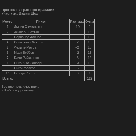
Прогноз на Гран-При Бразилии
Участник: Вадим Шох
Место
Пилот
Разница
Очки
1
Льюис Хэмильтон
-10
0
2
Дженсон Баттон
+1
18
3
Фернандо Алонсо
+1
18
4
Себастьян Феттель
-2
15
5
Фелипе Масса
+2
15
6
Марк Веббер
+2
15
7
Кими Райкконен
-3
12
8
Нико Хюлькенберг
+3
12
9
Нико Росберг
-6
6
10
Пол ди Реста
-9
1
Всего:
112
Все прогнозы участника
« К общему рейтингу