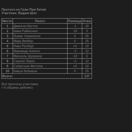
Прогноз на Гран-При Китая
Участник: Вадим Шох
Место
Пилот
Разница
Очки
1
Дженсон Баттон
-1
18
2
Кими Райкконен
-10
0
3
Льюис Хэмильтон
0
25
4
Марк Веббер
0
25
5
Нико Росберг
+4
10
6
Фернандо Алонсо
-3
12
7
Михаэль Шумахер
-10
0
8
Серхио Перес
-3
12
9
Себастьян Феттель
+4
10
10
Камуи Кобаяши
0
25
Всего:
137
Все прогнозы участника
« К общему рейтингу