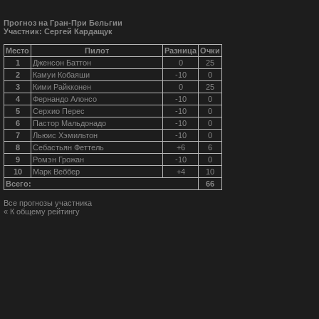
Прогноз на Гран-При Бельгии
Участник: Сергей Кардащук
Место
Пилот
Разница
Очки
1
Дженсон Баттон
0
25
2
Камуи Кобаяши
-10
0
3
Кими Райкконен
0
25
4
Фернандо Алонсо
-10
0
5
Серхио Перес
-10
0
6
Пастор Мальдонадо
-10
0
7
Льюис Хэмильтон
-10
0
8
Себастьян Феттель
+6
6
9
Ромэн Грожан
-10
0
10
Марк Веббер
+4
10
Всего:
66
Все прогнозы участника
« К общему рейтингу