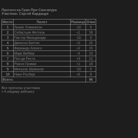
Прогноз на Гран-При Сингапура
Участник: Сергей Кардащук
Место
Пилот
Разница
Очки
1
Льюис Хэмильтон
-10
0
2
Себастьян Феттель
+1
18
3
Пастор Мальдонадо
-10
0
4
Дженсон Баттон
+2
15
5
Фернандо Алонсо
+2
15
6
Марк Веббер
-4
10
7
Пол ди Реста
+3
12
8
Ромэн Грожан
+1
18
9
Михаэль Шумахер
-10
0
10
Нико Росберг
+5
8
Всего:
96
Все прогнозы участника
« К общему рейтингу