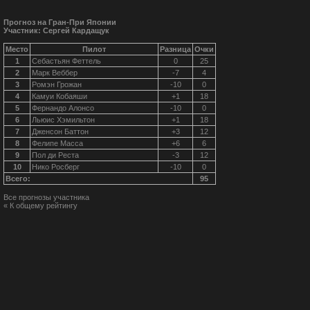
Прогноз на Гран-При Японии
Участник: Сергей Кардащук
Место
Пилот
Разница
Очки
1
Себастьян Феттель
0
25
2
Марк Веббер
-7
4
3
Ромэн Грожан
-10
0
4
Камуи Кобаяши
+1
18
5
Фернандо Алонсо
-10
0
6
Льюис Хэмильтон
+1
18
7
Дженсон Баттон
+3
12
8
Фелипе Масса
+6
6
9
Пол ди Реста
-3
12
10
Нико Росберг
-10
0
Всего:
95
Все прогнозы участника
« К общему рейтингу