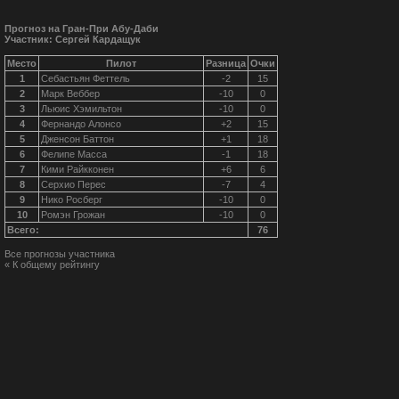
Прогноз на Гран-При Абу-Даби
Участник: Сергей Кардащук
Место
Пилот
Разница
Очки
1
Себастьян Феттель
-2
15
2
Марк Веббер
-10
0
3
Льюис Хэмильтон
-10
0
4
Фернандо Алонсо
+2
15
5
Дженсон Баттон
+1
18
6
Фелипе Масса
-1
18
7
Кими Райкконен
+6
6
8
Серхио Перес
-7
4
9
Нико Росберг
-10
0
10
Ромэн Грожан
-10
0
Всего:
76
Все прогнозы участника
« К общему рейтингу