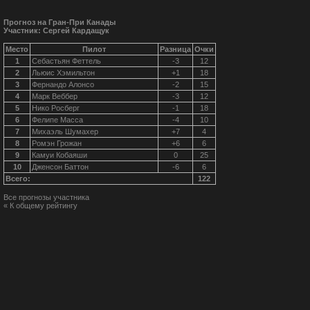
Прогноз на Гран-При Канады
Участник: Сергей Кардащук
Место
Пилот
Разница
Очки
1
Себастьян Феттель
-3
12
2
Льюис Хэмильтон
+1
18
3
Фернандо Алонсо
-2
15
4
Марк Веббер
-3
12
5
Нико Росберг
-1
18
6
Фелипе Масса
-4
10
7
Михаэль Шумахер
+7
4
8
Ромэн Грожан
+6
6
9
Камуи Кобаяши
0
25
10
Дженсон Баттон
-6
6
Всего:
122
Все прогнозы участника
« К общему рейтингу