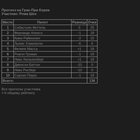
Прогноз на Гран-При Кореи
Участник: Рома Шох
Место
Пилот
Разница
Очки
1
Себастьян Феттель
0
25
2
Фернандо Алонсо
-1
18
3
Кими Райкконен
-2
15
4
Льюис Хэмильтон
-6
6
5
Фелипе Масса
+1
18
6
Ромэн Грожан
-1
18
7
Нико Хюлькенберг
+1
18
8
Дженсон Баттон
-10
0
9
Нико Росберг
-10
0
10
Серхио Перес
-1
18
Всего:
136
Все прогнозы участника
« К общему рейтингу