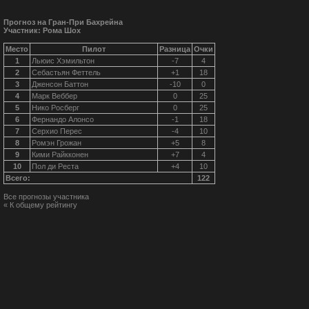
Прогноз на Гран-При Бахрейна
Участник: Рома Шох
Место
Пилот
Разница
Очки
1
Льюис Хэмильтон
-7
4
2
Себастьян Феттель
+1
18
3
Дженсон Баттон
-10
0
4
Марк Веббер
0
25
5
Нико Росберг
0
25
6
Фернандо Алонсо
-1
18
7
Серхио Перес
-4
10
8
Ромэн Грожан
+5
8
9
Кими Райкконен
+7
4
10
Пол ди Реста
+4
10
Всего:
122
Все прогнозы участника
« К общему рейтингу