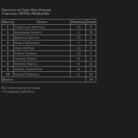
Прогноз на Гран-При Италии
Участник: PETRU PANAGHIU
Место
Пилот
Разница
Очки
1
Себастьян Феттель
-10
0
2
Фернандо Алонсо
-1
18
3
Дженсон Баттон
-10
0
4
Кими Райкконен
-1
18
5
Марк Веббер
-10
0
6
Ромэн Грожан
-10
0
7
Серхио Перес
+5
8
8
Фелипе Масса
+4
10
9
Льюис Хэмильтон
+8
2
10
Камуи Кобаяши
+1
18
Всего:
74
Все прогнозы участника
« К общему рейтингу