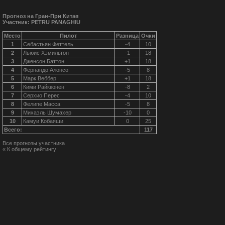
Прогноз на Гран-При Китая
Участник: PETRU PANAGHIU
Место
Пилот
Разница
Очки
1
Себастьян Феттель
-4
10
2
Льюис Хэмильтон
-1
18
3
Дженсон Баттон
+1
18
4
Фернандо Алонсо
-5
8
5
Марк Веббер
+1
18
6
Кими Райкконен
-8
2
7
Серхио Перес
-4
10
8
Фелипе Масса
-5
8
9
Михаэль Шумахер
-10
0
10
Камуи Кобаяши
0
25
Всего:
117
Все прогнозы участника
« К общему рейтингу