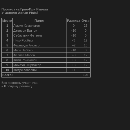
Прогноз на Гран-При Италии
Участник: Adrian Finică
Место
Пилот
Разница
Очки
1
Льюис Хэмильтон
0
25
2
Дженсон Баттон
-10
0
3
Себастьян Феттель
-10
0
4
Нико Росберг
-3
12
5
Фернандо Алонсо
+2
15
6
Марк Веббер
-10
0
7
Фелипе Масса
+3
12
8
Кими Райкконен
+3
12
9
Михаэль Шумахер
+3
12
10
Камуи Кобаяши
+1
18
Всего:
106
Все прогнозы участника
« К общему рейтингу