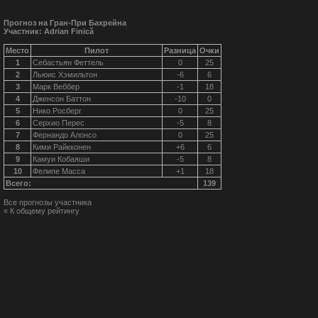
Прогноз на Гран-При Бахрейна
Участник: Adrian Finică
Место
Пилот
Разница
Очки
1
Себастьян Феттель
0
25
2
Льюис Хэмильтон
-6
6
3
Марк Веббер
-1
18
4
Дженсон Баттон
-10
0
5
Нико Росберг
0
25
6
Серхио Перес
-5
8
7
Фернандо Алонсо
0
25
8
Кими Райкконен
+6
6
9
Камуи Кобаяши
-5
8
10
Фелипе Масса
+1
18
Всего:
139
Все прогнозы участника
« К общему рейтингу