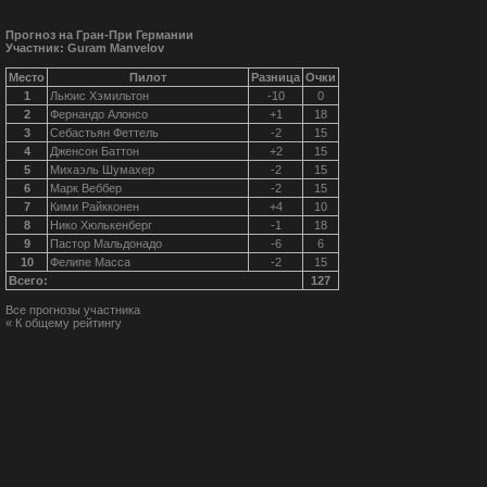
Прогноз на Гран-При Германии
Участник: Guram Manvelov
Место
Пилот
Разница
Очки
1
Льюис Хэмильтон
-10
0
2
Фернандо Алонсо
+1
18
3
Себастьян Феттель
-2
15
4
Дженсон Баттон
+2
15
5
Михаэль Шумахер
-2
15
6
Марк Веббер
-2
15
7
Кими Райкконен
+4
10
8
Нико Хюлькенберг
-1
18
9
Пастор Мальдонадо
-6
6
10
Фелипе Масса
-2
15
Всего:
127
Все прогнозы участника
« К общему рейтингу