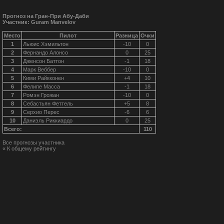
Прогноз на Гран-При Абу-Даби
Участник: Guram Manvelov
Место
Пилот
Разница
Очки
1
Льюис Хэмильтон
-10
0
2
Фернандо Алонсо
0
25
3
Дженсон Баттон
-1
18
4
Марк Веббер
-10
0
5
Кими Райкконен
+4
10
6
Фелипе Масса
-1
18
7
Ромэн Грожан
-10
0
8
Себастьян Феттель
+5
8
9
Серхио Перес
-6
6
10
Даниэль Риккиардо
0
25
Всего:
110
Все прогнозы участника
« К общему рейтингу