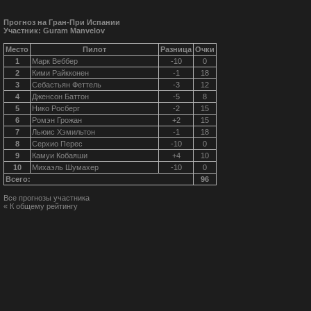
Прогноз на Гран-При Испании
Участник: Guram Manvelov
Место
Пилот
Разница
Очки
1
Марк Веббер
-10
0
2
Кими Райкконен
-1
18
3
Себастьян Феттель
-3
12
4
Дженсон Баттон
-5
8
5
Нико Росберг
-2
15
6
Ромэн Грожан
+2
15
7
Льюис Хэмильтон
-1
18
8
Серхио Перес
-10
0
9
Камуи Кобаяши
+4
10
10
Михаэль Шумахер
-10
0
Всего:
96
Все прогнозы участника
« К общему рейтингу