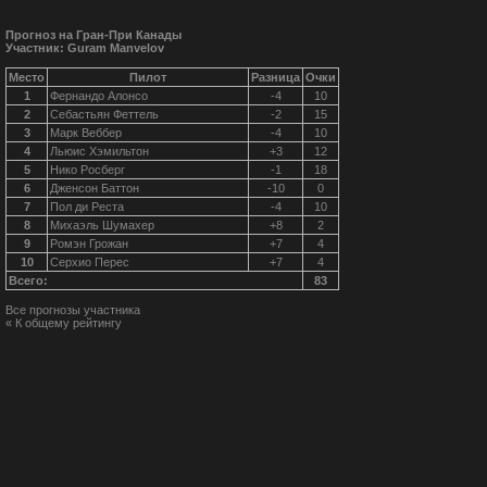
Прогноз на Гран-При Канады
Участник: Guram Manvelov
Место
Пилот
Разница
Очки
1
Фернандо Алонсо
-4
10
2
Себастьян Феттель
-2
15
3
Марк Веббер
-4
10
4
Льюис Хэмильтон
+3
12
5
Нико Росберг
-1
18
6
Дженсон Баттон
-10
0
7
Пол ди Реста
-4
10
8
Михаэль Шумахер
+8
2
9
Ромэн Грожан
+7
4
10
Серхио Перес
+7
4
Всего:
83
Все прогнозы участника
« К общему рейтингу