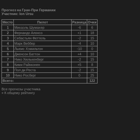
Прогноз на Гран-При Германии
Участник: Ion Ursu
Место
Пилот
Разница
Очки
1
Михаэль Шумахер
-6
6
2
Фернандо Алонсо
+1
18
3
Себастьян Феттель
-2
15
4
Марк Веббер
-4
10
5
Льюис Хэмильтон
-10
0
6
Дженсон Баттон
+4
10
7
Нико Хюлькенберг
-2
15
8
Кими Райкконен
+5
8
9
Пол ди Реста
-2
15
10
Нико Росберг
0
25
Всего:
122
Все прогнозы участника
« К общему рейтингу