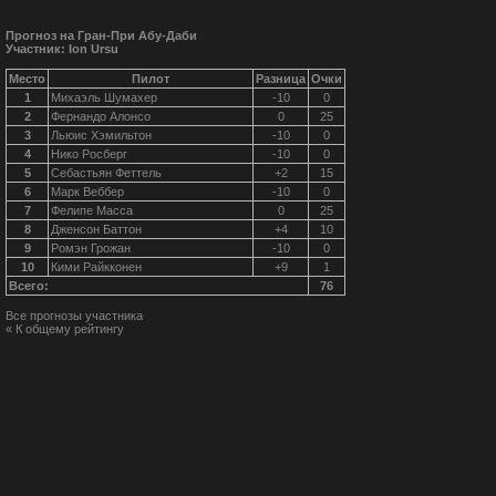
Прогноз на Гран-При Абу-Даби
Участник: Ion Ursu
Место
Пилот
Разница
Очки
1
Михаэль Шумахер
-10
0
2
Фернандо Алонсо
0
25
3
Льюис Хэмильтон
-10
0
4
Нико Росберг
-10
0
5
Себастьян Феттель
+2
15
6
Марк Веббер
-10
0
7
Фелипе Масса
0
25
8
Дженсон Баттон
+4
10
9
Ромэн Грожан
-10
0
10
Кими Райкконен
+9
1
Всего:
76
Все прогнозы участника
« К общему рейтингу