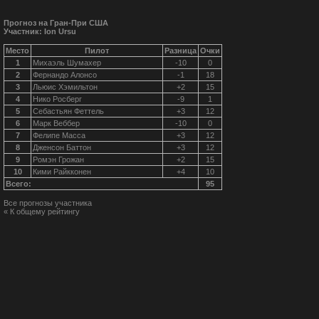
Прогноз на Гран-При США
Участник: Ion Ursu
Место
Пилот
Разница
Очки
1
Михаэль Шумахер
-10
0
2
Фернандо Алонсо
-1
18
3
Льюис Хэмильтон
+2
15
4
Нико Росберг
-9
1
5
Себастьян Феттель
+3
12
6
Марк Веббер
-10
0
7
Фелипе Масса
+3
12
8
Дженсон Баттон
+3
12
9
Ромэн Грожан
+2
15
10
Кими Райкконен
+4
10
Всего:
95
Все прогнозы участника
« К общему рейтингу