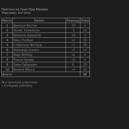
Прогноз на Гран-При Монако
Участник: Ion Ursu
Место
Пилот
Разница
Очки
1
Дженсон Баттон
-10
0
2
Льюис Хэмильтон
-3
12
3
Михаэль Шумахер
-10
0
4
Нико Росберг
+2
15
5
Себастьян Феттель
+1
18
6
Фернандо Алонсо
+3
12
7
Марк Веббер
+6
6
8
Ромэн Грожан
-10
0
9
Кими Райкконен
0
25
10
Фелипе Масса
+4
10
Всего:
98
Все прогнозы участника
« К общему рейтингу