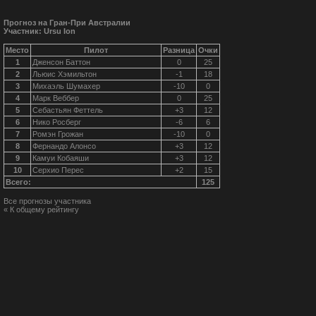
Прогноз на Гран-При Австралии
Участник: Ursu Ion
Место
Пилот
Разница
Очки
1
Дженсон Баттон
0
25
2
Льюис Хэмильтон
-1
18
3
Михаэль Шумахер
-10
0
4
Марк Веббер
0
25
5
Себастьян Феттель
+3
12
6
Нико Росберг
-6
6
7
Ромэн Грожан
-10
0
8
Фернандо Алонсо
+3
12
9
Камуи Кобаяши
+3
12
10
Серхио Перес
+2
15
Всего:
125
Все прогнозы участника
« К общему рейтингу