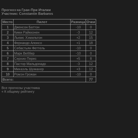
Прогноз на Гран-При Италии
Участник: Constantin Barbaros
Место
Пилот
Разница
Очки
1
Дженсон Баттон
-10
0
2
Кими Райкконен
-3
12
3
Льюис Хэмильтон
+2
15
4
Фернандо Алонсо
+1
18
5
Себастьян Феттель
-10
0
6
Марк Веббер
-10
0
7
Серхио Перес
+5
8
8
Пастор Мальдонадо
-3
12
9
Михаэль Шумахер
+3
12
10
Ромэн Грожан
-10
0
Всего:
77
Все прогнозы участника
« К общему рейтингу