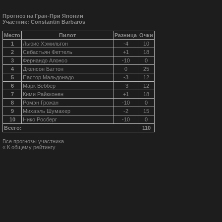
Прогноз на Гран-При Японии
Участник: Constantin Barbaros
Место
Пилот
Разница
Очки
1
Льюис Хэмильтон
-4
10
2
Себастьян Феттель
+1
18
3
Фернандо Алонсо
-10
0
4
Дженсон Баттон
0
25
5
Пастор Мальдонадо
-3
12
6
Марк Веббер
-3
12
7
Кими Райкконен
+1
18
8
Ромэн Грожан
-10
0
9
Михаэль Шумахер
-2
15
10
Нико Росберг
-10
0
Всего:
110
Все прогнозы участника
« К общему рейтингу