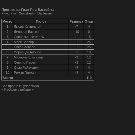
Прогноз на Гран-При Бахрейна
Участник: Constantin Barbaros
Место
Пилот
Разница
Очки
1
Льюис Хэмильтон
-7
4
2
Дженсон Баттон
-10
0
3
Себастьян Феттель
+2
15
4
Марк Веббер
0
25
5
Нико Росберг
0
25
6
Фернандо Алонсо
-1
18
7
Михаэль Шумахер
-3
12
8
Серхио Перес
-3
12
9
Кими Райкконен
+7
4
10
Ромэн Грожан
+7
4
Всего:
119
Все прогнозы участника
« К общему рейтингу