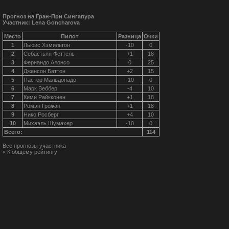
Прогноз на Гран-При Сингапура
Участник: Lena Goncharova
Место
Пилот
Разница
Очки
1
Льюис Хэмильтон
-10
0
2
Себастьян Феттель
+1
18
3
Фернандо Алонсо
0
25
4
Дженсон Баттон
+2
15
5
Пастор Мальдонадо
-10
0
6
Марк Веббер
-4
10
7
Кими Райкконен
+1
18
8
Ромэн Грожан
+1
18
9
Нико Росберг
+4
10
10
Михаэль Шумахер
-10
0
Всего:
114
Все прогнозы участника
« К общему рейтингу