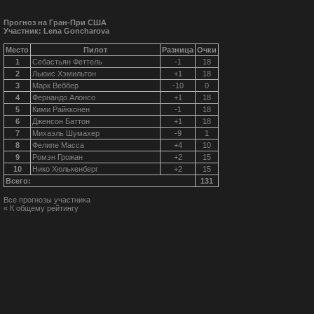
Прогноз на Гран-При США
Участник: Lena Goncharova
Место
Пилот
Разница
Очки
1
Себастьян Феттель
-1
18
2
Льюис Хэмильтон
+1
18
3
Марк Веббер
-10
0
4
Фернандо Алонсо
+1
18
5
Кими Райкконен
-1
18
6
Дженсон Баттон
+1
18
7
Михаэль Шумахер
-9
1
8
Фелипе Масса
+4
10
9
Ромэн Грожан
+2
15
10
Нико Хюлькенберг
+2
15
Всего:
131
Все прогнозы участника
« К общему рейтингу