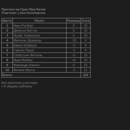
Прогноз на Гран-При Китая
Участник: Lena Goncharova
Место
Пилот
Разница
Очки
1
Нико Росберг
0
25
2
Дженсон Баттон
0
25
3
Льюис Хэмильтон
0
25
4
Михаэль Шумахер
-10
0
5
Камуи Кобаяши
-5
8
6
Серхио Перес
-5
8
7
Себастьян Феттель
+2
15
8
Марк Веббер
+4
10
9
Фернандо Алонсо
0
25
10
Фелипе Масса
-3
12
Всего:
153
Все прогнозы участника
« К общему рейтингу