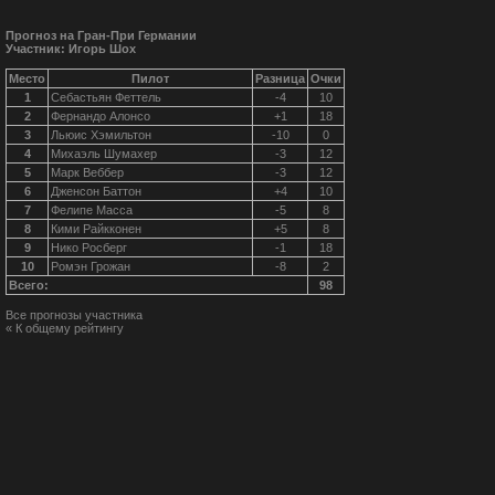
Прогноз на Гран-При Германии
Участник: Игорь Шох
Место
Пилот
Разница
Очки
1
Себастьян Феттель
-4
10
2
Фернандо Алонсо
+1
18
3
Льюис Хэмильтон
-10
0
4
Михаэль Шумахер
-3
12
5
Марк Веббер
-3
12
6
Дженсон Баттон
+4
10
7
Фелипе Масса
-5
8
8
Кими Райкконен
+5
8
9
Нико Росберг
-1
18
10
Ромэн Грожан
-8
2
Всего:
98
Все прогнозы участника
« К общему рейтингу