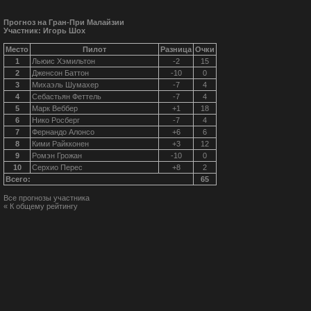
Прогноз на Гран-При Малайзии
Участник: Игорь Шох
Место
Пилот
Разница
Очки
1
Льюис Хэмильтон
-2
15
2
Дженсон Баттон
-10
0
3
Михаэль Шумахер
-7
4
4
Себастьян Феттель
-7
4
5
Марк Веббер
+1
18
6
Нико Росберг
-7
4
7
Фернандо Алонсо
+6
6
8
Кими Райкконен
+3
12
9
Ромэн Грожан
-10
0
10
Серхио Перес
+8
2
Всего:
65
Все прогнозы участника
« К общему рейтингу