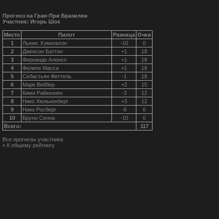
Прогноз на Гран-При Бразилии
Участник: Игорь Шох
Место
Пилот
Разница
Очки
1
Льюис Хэмильтон
-10
0
2
Дженсон Баттон
+1
18
3
Фернандо Алонсо
+1
18
4
Фелипе Масса
+1
18
5
Себастьян Феттель
-1
18
6
Марк Веббер
+2
15
7
Кими Райкконен
-3
12
8
Нико Хюлькенберг
+3
12
9
Нико Росберг
-6
6
10
Бруно Сенна
-10
0
Всего:
117
Все прогнозы участника
« К общему рейтингу