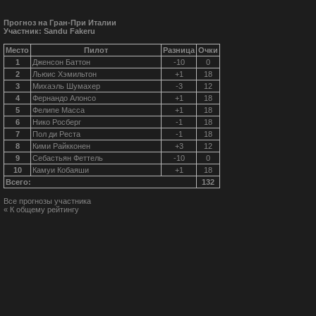
Прогноз на Гран-При Италии
Участник: Sandu Fakeru
Место
Пилот
Разница
Очки
1
Дженсон Баттон
-10
0
2
Льюис Хэмильтон
+1
18
3
Михаэль Шумахер
-3
12
4
Фернандо Алонсо
+1
18
5
Фелипе Масса
+1
18
6
Нико Росберг
-1
18
7
Пол ди Реста
-1
18
8
Кими Райкконен
+3
12
9
Себастьян Феттель
-10
0
10
Камуи Кобаяши
+1
18
Всего:
132
Все прогнозы участника
« К общему рейтингу