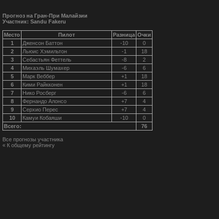
Прогноз на Гран-При Малайзии
Участник: Sandu Fakeru
Место
Пилот
Разница
Очки
1
Дженсон Баттон
-10
0
2
Льюис Хэмильтон
-1
18
3
Себастьян Феттель
-8
2
4
Михаэль Шумахер
-6
6
5
Марк Веббер
+1
18
6
Кими Райкконен
+1
18
7
Нико Росберг
-6
6
8
Фернандо Алонсо
+7
4
9
Серхио Перес
+7
4
10
Камуи Кобаяши
-10
0
Всего:
76
Все прогнозы участника
« К общему рейтингу