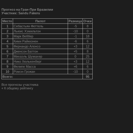
Прогноз на Гран-При Бразилии
Участник: Sandu Fakeru
Место
Пилот
Разница
Очки
1
Себастьян Феттель
-5
8
2
Льюис Хэмильтон
-10
0
3
Марк Веббер
-1
18
4
Кими Райкконен
-6
6
5
Фернандо Алонсо
+3
12
6
Дженсон Баттон
+5
8
7
Михаэль Шумахер
0
25
8
Нико Хюлькенберг
+3
12
9
Фелипе Масса
+6
6
10
Ромэн Грожан
-10
0
Всего:
95
Все прогнозы участника
« К общему рейтингу