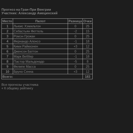
Прогноз на Гран-При Венгрии
Участник: Александр Амецинский
Место
Пилот
Разница
Очки
1
Льюис Хэмильтон
0
25
2
Себастьян Феттель
-2
15
3
Ромэн Грожан
0
25
4
Фернандо Алонсо
-1
18
5
Кими Райкконен
+3
12
6
Дженсон Баттон
0
25
7
Марк Веббер
-1
18
8
Пастор Мальдонадо
-5
8
9
Фелипе Масса
0
25
10
Бруно Сенна
+3
12
Всего:
183
Все прогнозы участника
« К общему рейтингу