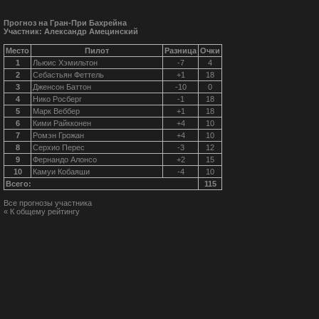
Прогноз на Гран-При Бахрейна
Участник: Александр Амецинский
Место
Пилот
Разница
Очки
1
Льюис Хэмильтон
-7
4
2
Себастьян Феттель
+1
18
3
Дженсон Баттон
-10
0
4
Нико Росберг
-1
18
5
Марк Веббер
+1
18
6
Кими Райкконен
+4
10
7
Ромэн Грожан
+4
10
8
Серхио Перес
-3
12
9
Фернандо Алонсо
+2
15
10
Камуи Кобаяши
-4
10
Всего:
115
Все прогнозы участника
« К общему рейтингу