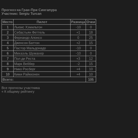
Прогноз на Гран-При Сингапура
Участник: Sergiu Turcan
Место
Пилот
Разница
Очки
1
Льюис Хэмильтон
-10
0
2
Себастьян Феттель
+1
18
3
Фернандо Алонсо
0
25
4
Дженсон Баттон
+2
15
5
Пастор Мальдонадо
-10
0
6
Михаэль Шумахер
-10
0
7
Пол ди Реста
+3
12
8
Марк Веббер
-2
15
9
Нико Росберг
+4
10
10
Кими Райкконен
+4
10
Всего:
105
Все прогнозы участника
« К общему рейтингу