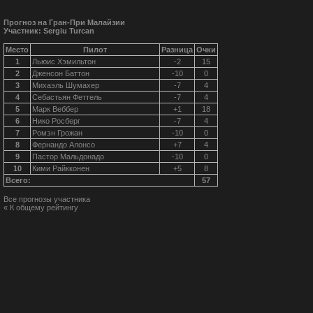
Прогноз на Гран-При Малайзии
Участник: Sergiu Turcan
Место
Пилот
Разница
Очки
1
Льюис Хэмильтон
-2
15
2
Дженсон Баттон
-10
0
3
Михаэль Шумахер
-7
4
4
Себастьян Феттель
-7
4
5
Марк Веббер
+1
18
6
Нико Росберг
-7
4
7
Ромэн Грожан
-10
0
8
Фернандо Алонсо
+7
4
9
Пастор Мальдонадо
-10
0
10
Кими Райкконен
+5
8
Всего:
57
Все прогнозы участника
« К общему рейтингу