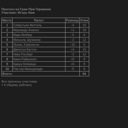
Прогноз на Гран-При Германии
Участник: Игорь Ким
Место
Пилот
Разница
Очки
1
Себастьян Феттель
-4
10
2
Фернандо Алонсо
+1
18
3
Марк Веббер
-5
8
4
Михаэль Шумахер
-3
12
5
Льюис Хэмильтон
-10
0
6
Дженсон Баттон
+4
10
7
Нико Росберг
-3
12
8
Кими Райкконен
+5
8
9
Камуи Кобаяши
+5
8
10
Пастор Мальдонадо
-5
8
Всего:
94
Все прогнозы участника
« К общему рейтингу