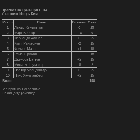
Прогноз на Гран-При США
Участник: Игорь Ким
Место
Пилот
Разница
Очки
1
Льюис Хэмильтон
0
25
2
Марк Веббер
-10
0
3
Фернандо Алонсо
0
25
4
Кими Райкконен
-2
15
5
Фелипе Масса
+1
18
6
Ромэн Грожан
-1
18
7
Дженсон Баттон
+2
15
8
Михаэль Шумахер
-8
2
9
Пастор Мальдонадо
0
25
10
Нико Хюлькенберг
+2
15
Всего:
158
Все прогнозы участника
« К общему рейтингу