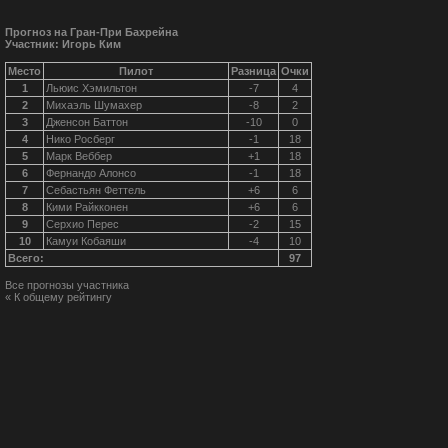
Прогноз на Гран-При Бахрейна
Участник: Игорь Ким
Место
Пилот
Разница
Очки
1
Льюис Хэмильтон
-7
4
2
Михаэль Шумахер
-8
2
3
Дженсон Баттон
-10
0
4
Нико Росберг
-1
18
5
Марк Веббер
+1
18
6
Фернандо Алонсо
-1
18
7
Себастьян Феттель
+6
6
8
Кими Райкконен
+6
6
9
Серхио Перес
-2
15
10
Камуи Кобаяши
-4
10
Всего:
97
Все прогнозы участника
« К общему рейтингу