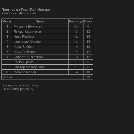
Прогноз на Гран-При Монако
Участник: Игорь Ким
Место
Пилот
Разница
Очки
1
Михаэль Шумахер
-10
0
2
Льюис Хэмильтон
-3
12
3
Нико Росберг
+1
18
4
Фернандо Алонсо
+1
18
5
Марк Веббер
+4
10
6
Кими Райкконен
-3
12
7
Себастьян Феттель
+3
12
8
Ромэн Грожан
-10
0
9
Пастор Мальдонадо
-10
0
10
Фелипе Масса
+4
10
Всего:
92
Все прогнозы участника
« К общему рейтингу