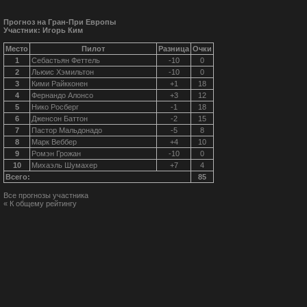
Прогноз на Гран-При Европы
Участник: Игорь Ким
Место
Пилот
Разница
Очки
1
Себастьян Феттель
-10
0
2
Льюис Хэмильтон
-10
0
3
Кими Райкконен
+1
18
4
Фернандо Алонсо
+3
12
5
Нико Росберг
-1
18
6
Дженсон Баттон
-2
15
7
Пастор Мальдонадо
-5
8
8
Марк Веббер
+4
10
9
Ромэн Грожан
-10
0
10
Михаэль Шумахер
+7
4
Всего:
85
Все прогнозы участника
« К общему рейтингу